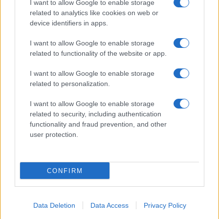
I want to allow Google to enable storage
related to analytics like cookies on web or
GiULia
Globalsport
device identifiers in apps.
Prima Pagina
I want to allow Google to enable storage
related to functionality of the website or app.
I want to allow Google to enable storage
Giornale dello
Chi siamo
related to personalization.
Spettacolo
Preferenze Privacy
I want to allow Google to enable storage
Wondernet
related to security, including authentication
functionality and fraud prevention, and other
Giuliana Sgrena
user protection.
CONFIRM
©2020 Oltreilponte • All right reserved.
Data Deletion
Data Access
Privacy Policy
Syndication