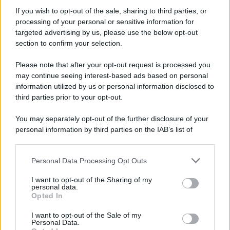
If you wish to opt-out of the sale, sharing to third parties, or
processing of your personal or sensitive information for
La polemica /
Turismo. Dopo otto anni di governo di centro-
targeted advertising by us, please use the below opt-out
destra a Siena siamo al punto di partenza
section to confirm your selection.
Il Pd prende posizione sul turismo. Sergio Scalabrelli, membro
Please note that after your opt-out request is processed you
della segreteria dell’Unione comunale con delega al Turismo,
may continue seeing interest-based ads based on personal
replica alle dichiarazioni dell’assessora Vanna Giunti: manca
information utilized by us or personal information disclosed to
l’analisi dei grandi cambiamenti che stanno ridefinendo il turismo
third parties prior to your opt-out.
contemporaneo. La sfida non è scegliere tra residenti e visitatori,
ma costruire un equilibrio che migliori la vita di entrambi.
You may separately opt-out of the further disclosure of your
personal information by third parties on the IAB’s list of
La banca /
Mps, le istituzioni toscane hanno chiesto un
downstream participants.
incontro urgente al ministro Giorgetti
Personal Data Processing Opt Outs
This information may also be disclosed by us to third parties
on the IAB’s List of Downstream Participants that may further
I want to opt-out of the Sharing of my
disclose it to other third parties.
personal data.
Opted In
Siena negletta- 2 /
Via delle Sperandie, bella e trascurata.
Please note that this website/app uses one or more Google
Buche, erbacce, tubi innocenti e un ufficio molto invasivo
services and may gather and store information including but
I want to opt-out of the Sale of my
Personal Data.
not limited to your visit or usage behaviour. You may click to