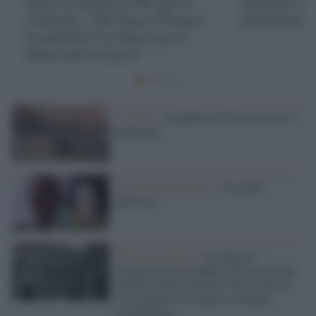
Siena di domani il PD apre il
regionale all
confronto: “Da Siena a Firenze,
mobilitazion
la mobilità è la chiave per il
futuro del territorio”
La prova /
Annullata la Provaccia per il
maltempo
Lettera alla direttrice /
Il grande
equivoco
Monte dei Paschi /
II ministro
Giorgetti mostra dubbi sull’operazione
di Banca Intesa mentre Siena riunisce
il 24 giugno il consiglio comunale
straordinario