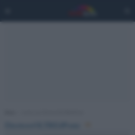
Home
>
Archivi per DirettoreOLTREilPonte
DirettoreOLTREilPonte