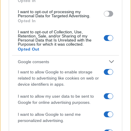
Opted In
grant or deny consent to Google and its third-party tags to
use your data for below specified purposes in below Google
I want to opt-out of processing my
consent section.
Casa Bianca /
Al galà Trump insulta i suoi avversari politici
Personal Data for Targeted Advertising.
e si auto-candida per un terzo mandato (vietato dalla
Opted In
Costituzione)
I want to opt-out of Collection, Use,
Retention, Sale, and/or Sharing of my
Personal Data that Is Unrelated with the
Purposes for which it was collected.
Opted Out
Google consents
I want to allow Google to enable storage
related to advertising like cookies on web or
device identifiers in apps.
I want to allow my user data to be sent to
Google for online advertising purposes.
Syndication
Culture
I want to allow Google to send me
Salute
Globalist
personalized advertising.
Megachip
Globalscience