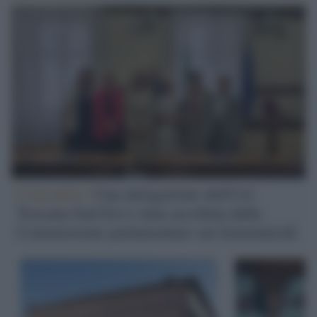
L’incontro /
Una delegazione dell'Usl
Toscana Sud Est è stata ascoltata dalla
Commissione parlamentare sui femminicidi