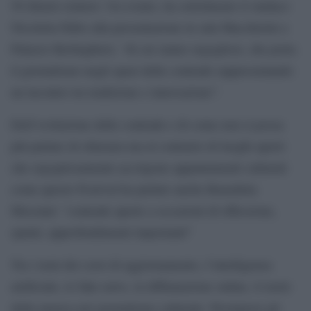
50 illustri relatori. Un evento, ha sottolineato il sindaco
Nicoletta Fabio alla presentazione in sala Maccherini a
Palazzo Berlinghieri, “di cui siamo orgogliosi, che porta
il giornalismo negli spazi delle contrade rappresentando
un incontro tra tradizione e innovazione”.
Dell’evoluzione delle contrade e di come non si possa
più parlare di chiusura ma al contrario di luoghi aperti
che orgogliosamente accolgono appuntamenti culturali
come questo Festival ha parlato anche Benedetta
Mocenni: “contrade aperte a occasioni di riflessione,
spunti, approfondimenti importanti”
Tra i temi dei corsi di aggiornamento, l’intelligenza
artificiale, le fake news, la diffamazione online, il ruolo
della musica nel giornalismo culturale. Prestigiosi gli