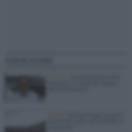
Articoli correlati
Il ricordo /
Diciotto anni senza Paolo
Maccherini: il ricordo del "maestro
dell’understatement"
L'agenda /
Mentre al Ceppo iniziano le
previsite dei cavalli, nelle Contrade via
ai preparativi