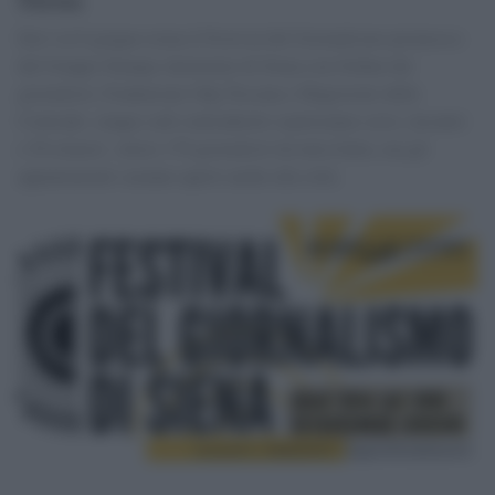
Dal 4 al 6 giugno torna il Festival del Giornalismo promosso
dal Gruppo Stampa Autonomo di Siena con Ordine dei
giornalisti, Fondazione Odg Toscana e Magistrato delle
Contrade: cinque sedi contradaiole ospiteranno corsi, incontri
e 50 relatori. Attesi 170 giornalisti da tutta Italia, ma gli
appuntamenti saranno aperti anche alla città.