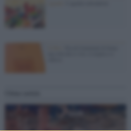
Agenda /
L’agenda contradaiola
Il libro /
Piccoli frammenti di Siena:
una città che si vive, si respira e si
subisce
Ultime notizie