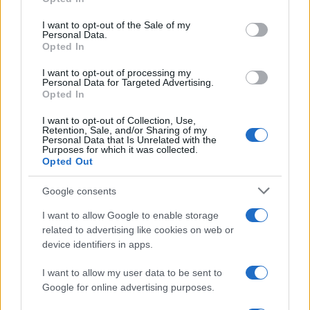
Il libro /
Piccoli frammenti di Siena: una città che si vive, si
Please note that this website/app uses one or more Google
respira e si subisce
services and may gather and store information including but
I want to opt-out of the Sale of my
Personal Data.
not limited to your visit or usage behaviour. You may click to
Opted In
grant or deny consent to Google and its third-party tags to
use your data for below specified purposes in below Google
I want to opt-out of processing my
consent section.
Il punto /
L'arma della minaccia migratoria alle porte
Personal Data for Targeted Advertising.
d'Europa: cosa si nasconde davvero dietro l'escalation di
Opted In
Ceuta
I want to opt-out of Collection, Use,
Retention, Sale, and/or Sharing of my
Personal Data that Is Unrelated with the
Purposes for which it was collected.
Opted Out
Google consents
I want to allow Google to enable storage
related to advertising like cookies on web or
device identifiers in apps.
I want to allow my user data to be sent to
Google for online advertising purposes.
Syndication
Culture