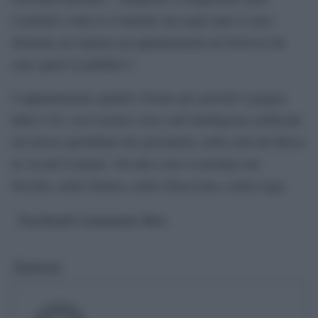
Contrade e tutte le Contrade che negli anni si sono
alternate ad ospitare gli appuntamenti nel festival che
sono aperti al pubblico”.
L’appuntamento quindi è fissato per giovedì 4 giugno,
dalle 9.30, con il primo corso sull’intelligenza artificiale
nel lavoro quotidiano dei giornalisti, nella sede del Bruco
in via del Comune. Gli altri corsi si terranno nel
Nicchio, nella Tartuca, nella Chiocciola e nella Lupa.
Facebook Comments Box
Autore