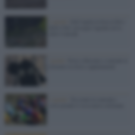
L'agenda /
Dall’Aquila in festa al Ba’o
Bello Chef: prosegue l'agenda estiva
delle Contrade
Agenda /
Prove a Mociano e contrade in
fermento tra feste e appuntamenti
L'agenda /
Tra eventi in contrada e
corse prende il via la nuova settimana