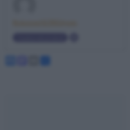
RedazioneOLTREilponte
Visualizza tutti gli articoli
Facebook
Mastodon
Email
Condividi