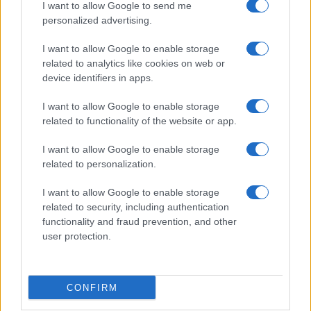
I want to allow Google to send me
Salute
Globalist
personalized advertising.
Megachip
Globalscience
I want to allow Google to enable storage
related to analytics like cookies on web or
GiULia
Globalsport
device identifiers in apps.
Prima Pagina
I want to allow Google to enable storage
related to functionality of the website or app.
I want to allow Google to enable storage
Giornale dello
Chi siamo
related to personalization.
Spettacolo
Preferenze Privacy
I want to allow Google to enable storage
Wondernet
related to security, including authentication
functionality and fraud prevention, and other
Giuliana Sgrena
user protection.
CONFIRM