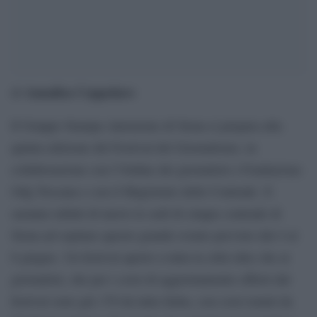
Annalisa Coppolaro
di
Il Gruppo Stampa Autonomo di Siena si prepara alla
quinta edizione del Festival del Giornalismo, in
collaborazione con l’Ordine dei giornalisti e Fondazione
Odg Toscana e con il Magistrato delle Contrade. E
saranno infatti di nuovo le sedi di cinque contrade di
Siena ad ospitare questo grande evento previsto dal 4 al
6 giugno. Un festival aperto a tutta la città oltre che ai
giornalisti, che per i corsi di aggiornamento offerti dal
festival sono già 170 da tutta Italia, con corsi tenuti da