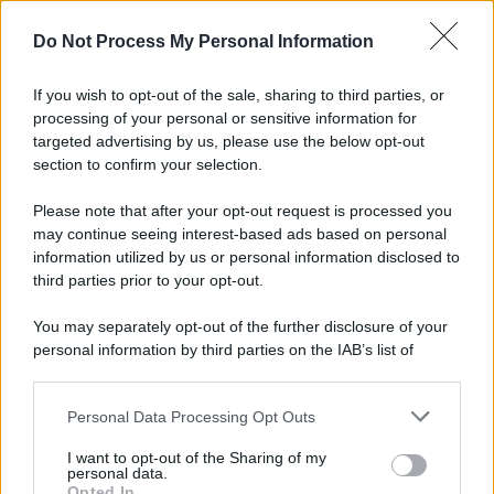
Do Not Process My Personal Information
If you wish to opt-out of the sale, sharing to third parties, or
processing of your personal or sensitive information for
targeted advertising by us, please use the below opt-out
section to confirm your selection.
Res Publica /
Una cabina di regia per il futuro di Siena
Please note that after your opt-out request is processed you
Si apre il tempo della sfida per lo sviluppo. Dalle emergenze della
may continue seeing interest-based ads based on personal
crisi alle nuove opportunità per il territorio che vadano oltre la
information utilized by us or personal information disclosed to
somma delle eccellenze. Perché serve una governance condivisa
third parties prior to your opt-out.
che integri manifattura, ricerca, cultura e servizi. Siena saprà fare
squadra?
You may separately opt-out of the further disclosure of your
personal information by third parties on the IAB’s list of
Salute /
Fibromialgia: il nuovo studio dell'ASL Toscana Sud
downstream participants.
Est riporta l'attenzione sulla "malattia invisibile"
Personal Data Processing Opt Outs
This information may also be disclosed by us to third parties
on the IAB’s List of Downstream Participants that may further
I want to opt-out of the Sharing of my
disclose it to other third parties.
personal data.
Opted In