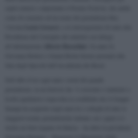
ospiti relatori e importante il Premio Festival, che andrà
come di consueto ad un nome del giornalismo Rai,
Lucia Goracci
l’inviata
, e al sottosegretario di stato alla
Presidenza del Consiglio dei ministri con delega
Alberto Barachini
all’informazione
. Un anno fa
Giovanna Botteri e Gianni Riotta furono premiati alla
Sala degli Specchi dell’Accademia dei Rozzi.
Nell’albo d’oro ogni anno i nomi del grande
giornalismo, in un festival che “è cresciuto e maturato a
livello qualitativo rispecchia la credibilità che il Gruppo
Stampa ha acquisito negli anni tra i colleghi di tutte le
maggiori testate giornalistiche italiane con i quali si è
stretto un forte legame di fiducia – ha detto la presidente
Giovanna Romano – Ringrazio il Magistrato delle