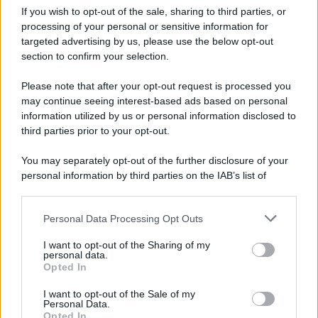
If you wish to opt-out of the sale, sharing to third parties, or
Punti nascita /
Sul rischio chiusura dei punti nascita si
processing of your personal or sensitive information for
mobilita il Pd di tutta la provincia di Siena
targeted advertising by us, please use the below opt-out
section to confirm your selection.
Mobilitazione nei territori contro il rischio di chiusura dei punti
nascita di Nottola e Campostaggia. Nel mirino la soglia dei 500
Please note that after your opt-out request is processed you
parti annui e una politica sanitaria che, secondo il Pd, non può
may continue seeing interest-based ads based on personal
ridurre la tutela della maternità a una questione di numeri. In un
information utilized by us or personal information disclosed to
Paese in piena denatalità, una soglia numerica uniforme può essere
third parties prior to your opt-out.
applicata allo stesso modo a un ospedale inserito in un'area urbana
e a uno che serve un territorio vasto oppure scarsamente popolato?
You may separately opt-out of the further disclosure of your
personal information by third parties on the IAB’s list of
Il carcere /
Emergenza caldo nelle carceri senesi: il
downstream participants.
paradosso dell'interrogazione urgente rimandata all'autunno
Personal Data Processing Opt Outs
This information may also be disclosed by us to third parties
on the IAB’s List of Downstream Participants that may further
I want to opt-out of the Sharing of my
disclose it to other third parties.
personal data.
Opted In
La banca /
Caso Mps: i pm milanesi ora vogliono vederci
Please note that this website/app uses one or more Google
chiaro sulle “chat” tra un dirigente del Mef e alcuni ministri
services and may gather and store information including but
I want to opt-out of the Sale of my
Personal Data.
not limited to your visit or usage behaviour. You may click to
Opted In