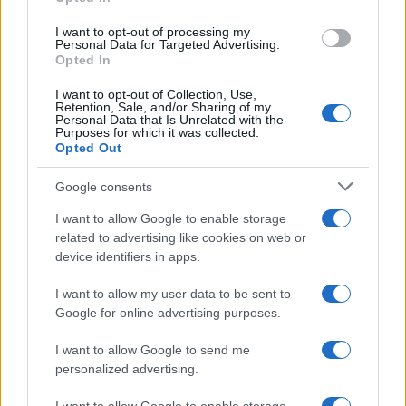
grant or deny consent to Google and its third-party tags to
use your data for below specified purposes in below Google
I want to opt-out of processing my
consent section.
La banca /
Monte dei Paschi di Siena: il Pd e il “Campo
Personal Data for Targeted Advertising.
largo” invitano la sindaca a rispettare i patti unitari
Opted In
I want to opt-out of Collection, Use,
Retention, Sale, and/or Sharing of my
Personal Data that Is Unrelated with the
Purposes for which it was collected.
Opted Out
Google consents
I want to allow Google to enable storage
related to advertising like cookies on web or
device identifiers in apps.
I want to allow my user data to be sent to
Google for online advertising purposes.
Syndication
Culture
I want to allow Google to send me
Salute
Globalist
personalized advertising.
Megachip
Globalscience