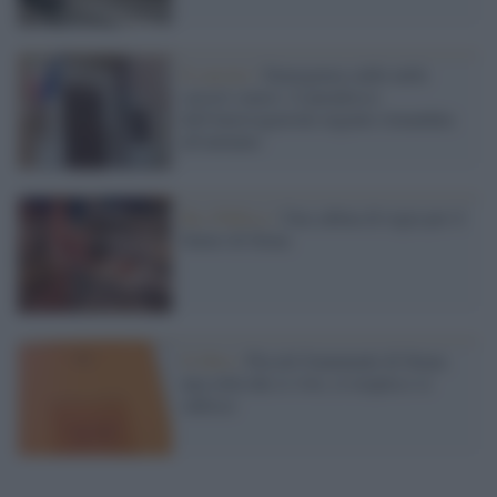
Il carcere /
Emergenza caldo nelle
carceri senesi: il paradosso
dell'interrogazione urgente rimandata
all'autunno
Res Publica /
Una cabina di regia per il
futuro di Siena
Il libro /
Piccoli frammenti di Siena:
una città che si vive, si respira e si
subisce