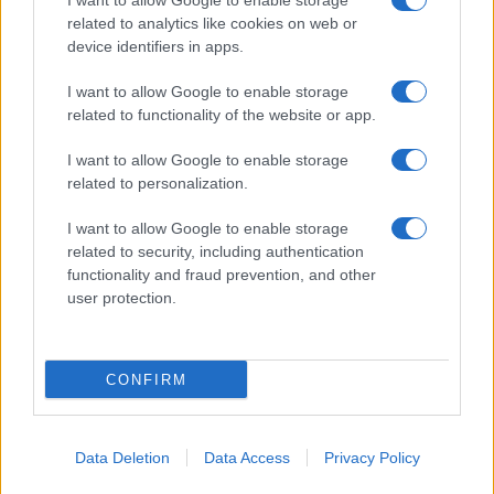
I want to allow Google to enable storage
related to analytics like cookies on web or
GiULia
Globalsport
device identifiers in apps.
Prima Pagina
I want to allow Google to enable storage
related to functionality of the website or app.
I want to allow Google to enable storage
Giornale dello
Chi siamo
related to personalization.
Spettacolo
Preferenze Privacy
I want to allow Google to enable storage
Wondernet
related to security, including authentication
functionality and fraud prevention, and other
Giuliana Sgrena
user protection.
CONFIRM
©2020 Oltreilponte • All right reserved.
Data Deletion
Data Access
Privacy Policy
Syndication