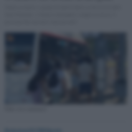
Guasti ai mezzi e carenza di autisti dietro ai disservizi delle
linee Pollicino. A Siena la domanda è sempre la stessa: il
prossimo bus arriverà o non arriverà?
Fonte www.visitsiena.it
RedazioneOLTREilponte