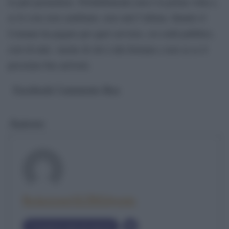
lo può permettere. Probabilmente non è la prima volta e,
se le cose non cambiano, non sarà l’ultima. Intanto il
Comune ha pagato per quel servizio, coi soldi pubblici,
cioè di tutti. Anche di chi è alla fermata e non sa se il
prossimo bus arriverà.
Facebook Comments Box
Autore
RedazioneOLTREilponte
Visualizza tutti gli articoli