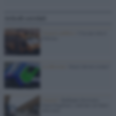
Articoli correlati
Trasporto pubblico /
C'era una volta il
Pollicino
La riflessione /
Siena è davvero isolata?
Trasporti /
Raddoppio ferroviario
Siena-Poggibonsi, confronto sul futuro
della linea