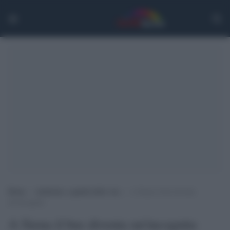
Home
>
Ambiente e qualità della vita
>
A Siena il bus diventa
un’incognita
A Siena il bus diventa un'incognita