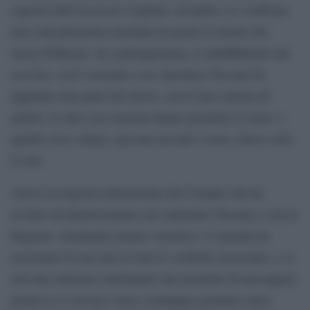
risposta dall’assessore Capitani: ad aprile si è verificata
una concentrazione anomala di guasti ai motori dei
mezzi Pollicino. In contemporanea, il subaffidatario del
servizio, cioè l’azienda a cui Autolinee Toscane ha
appaltato una parte del lavoro, aveva una carenza di
autisti. Le due cose insieme hanno prodotto il vuoto, e
quindi corse saltate, persone lasciate a terra, attese sotto
il sole.
Arriva la risposta istituzionale del Comune che ha
avviato un’interlocuzione con Autolinee Toscane e con la
Regione, chiedendo misure correttive. L’azienda ha
assicurato di aver già avviato le verifiche necessarie, e si
cita una clausola contrattuale che permette di non pagare
penali se il servizio viene comunque garantito entro