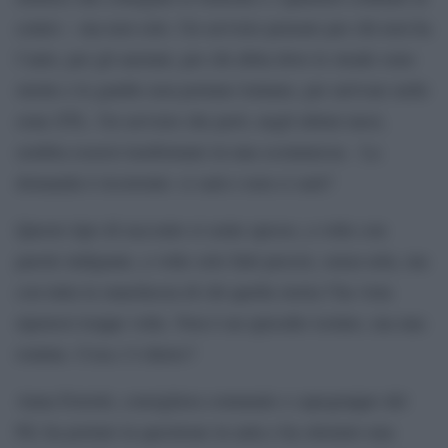
centro – ma non solo. Un servizio pensato per chi non ha
l’auto, per gli anziani, per chi abita dove le strade sono
strette e le gambe non portano lontano, per arrivare nelle
zone ZTL. Un servizio che però, negli ultimi mesi,
sembra essersi trasformato in una scommessa. La
domanda è ricorrente: ci sarà o non ci sarà?
Questo tipo di racconto si sente spesso, a volte con
parole indignate, a volte solo fatti precisi, senza urla, ma
con tutta la stanchezza di chi quella storia l’ha vista
ripetersi troppe volte. Non è un episodio isolato, ma una
routine. Cosa c’è dietro?
Anna Ferretti, consigliera comunale e capogruppo del
Pd, ha portato la questione in aula e ha ottenuto una