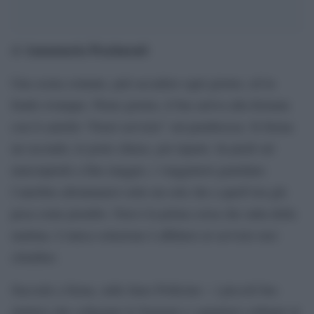
Annamaria Pezzimenti
di
Una scena comune, può accadere ogni giorno, ed in
fondo ovunque. Pieno giorno, il bus arriva alla fermata
con il cartello “Fuori servizio” sul parabrezza. Si ferma
un secondo, le porte chiuse, poi riparte. In piedi sul
marciapiede a fine maggio, i viaggiatori guardano
l’autobus allontanarsi sotto un sole che a quell’ora già
pesa come piombo. Non è la prima corsa che salta della
mattina. L’unica soluzione è affidarsi al servizio taxi
cittadino.
Succede a Siena, sulle linee Pollicino – i piccoli bus
elettrici che collegano le frazioni e i quartieri collinari al