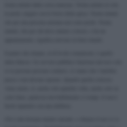
trenta minuti dalla corsa mancata. Trenta minuti al sole,
in piedi, magari con le borse della spesa. Trenta minuti
che per una persona anziana non sono pochi. Trenta
minuti, che per chi deve entrare a lavoro, o ha un
appuntamento, significa arrivare in forte ritardo.
Il punto che rimane, al di là dei comunicati, è quello
della fiducia. Un servizio pubblico funziona davvero solo
se le persone possono contarci, se sanno che l’autobus
passa e non devono sperare. Quando quella certezza
viene meno, sì, anche solo qualche volta, anche solo su
certe linee, qualcosa inevitabilmente si rompe. E non è
facile ripararlo con una delibera.
Chi è alla fermata intanto attende, o chiama il taxi se se