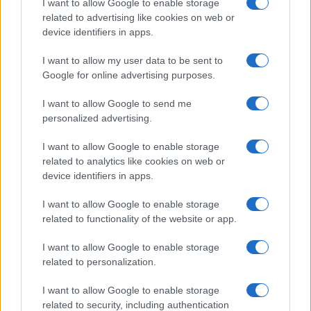
I want to allow Google to enable storage
related to advertising like cookies on web or
device identifiers in apps.
I want to allow my user data to be sent to
Google for online advertising purposes.
Syndication
Culture
I want to allow Google to send me
Salute
Globalist
personalized advertising.
Megachip
Globalscience
I want to allow Google to enable storage
related to analytics like cookies on web or
GiULia
Globalsport
device identifiers in apps.
Prima Pagina
I want to allow Google to enable storage
related to functionality of the website or app.
I want to allow Google to enable storage
Giornale dello
Chi siamo
related to personalization.
Spettacolo
Preferenze Privacy
I want to allow Google to enable storage
Wondernet
related to security, including authentication