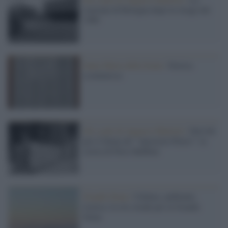
stazione di Bologna dopo la strage del
1980
Santa Maria della Scala /
Storica
scommessa
Gli scatti di Augusto Mattioli /
Dal tifo
per il Siena all' “Apostolo Pietro”: la
storia di Piero Babbini
Grande Siena /
Cultura, ambiente,
ricerca. Le tre strade per la Grande
Siena