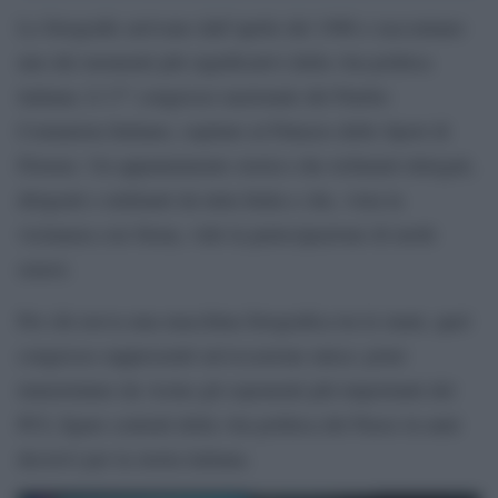
Le fotografie arrivano dall’aprile del 1986 e raccontano
uno dei momenti più significativi della vita politica
italiana: il 17° congresso nazionale del Partito
Comunista Italiano, ospitato al Palazzo dello Sport di
Firenze. Un appuntamento storico che richiamò delegati,
dirigenti e militanti da tutta Italia e che, vista la
vicinanza con Siena, vide la partecipazione di molti
senesi.
Per chi aveva una macchina fotografica tra le mani, quel
congresso rappresentò un’occasione unica: poter
immortalare da vicino gli esponenti più importanti del
PCI, figure centrali della vita politica del Paese in anni
decisivi per la storia italiana.