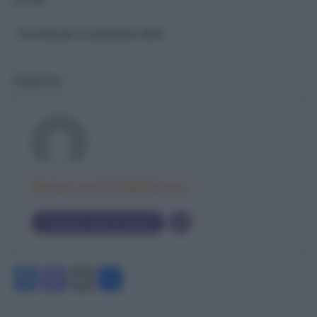
Facebook Comments Box
Autore
RedazioneOLTREilponte
Visualizza tutti gli articoli
Facebook
Mastodon
Email
Condividi