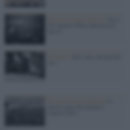
Gli scatti di Augusto Mattioli /
Era il
1973 quando la Mens Sana passò in
Serie A
Il progetto /
Alvar Aalto, una presenza
viva
Gli scatti di Augusto Mattioli /
Il
mistero senese che anticipò il
sequestro Moro