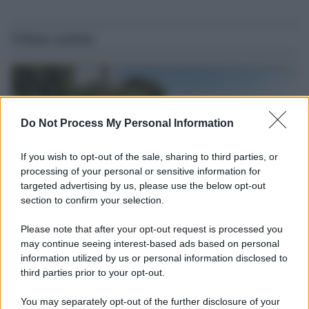
Ultime notizie
Do Not Process My Personal Information
If you wish to opt-out of the sale, sharing to third parties, or
processing of your personal or sensitive information for
targeted advertising by us, please use the below opt-out
section to confirm your selection.
Please note that after your opt-out request is processed you
Il caso /
Strada di Pescaia, è il momento dell'autovelox?
may continue seeing interest-based ads based on personal
information utilized by us or personal information disclosed to
Per quanto impopolare, sembra l'unica soluzione per ridurre il
third parties prior to your opt-out.
pericolo di incidenti in una strada di Siena a scorrimento veloce.
La segnaletica non basta.
You may separately opt-out of the further disclosure of your