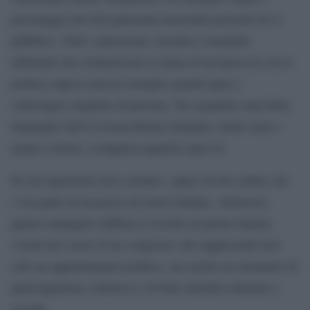
personaggi noti del panorama nazionale presenti tra il
pubblico. Volti, espressioni, incontri e momenti
informali che restituiscono il clima di un’epoca in cui la
politica sapeva ancora riempire grandi spazi e
coinvolgere migliaia di persone. Da segnalare una bella
immagine dell’avvocata Bruna Giannini, molto nota e
amata a Siena, scomparsa qualche anno fa.
Fu un’esperienza non comune, capace di far sentire chi
c’era parte di un pezzo di storia italiana. Attraverso
queste immagini riaffiora il ricordo di giorni intensi,
vissuti nel cuore di un congresso che rappresentò non
solo un appuntamento politico, ma anche un momento di
partecipazione collettiva e di forte identità culturale e
sociale.