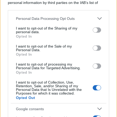
personal information by third parties on the IAB’s list of
L’incontro /
Lo strabismo fruttuoso della politica sulla
downstream participants.
sicurezza
Personal Data Processing Opt Outs
This information may also be disclosed by us to third parties
on the IAB’s List of Downstream Participants that may further
I want to opt-out of the Sharing of my
disclose it to other third parties.
personal data.
Opted In
L'evento /
Sotto le stelle al Museo Minerario: ad Abbadia
Please note that this website/app uses one or more Google
San Salvatore una serata dedicata all’astronomia
services and may gather and store information including but
I want to opt-out of the Sale of my
Personal Data.
not limited to your visit or usage behaviour. You may click to
Opted In
grant or deny consent to Google and its third-party tags to
use your data for below specified purposes in below Google
I want to opt-out of processing my
consent section.
L'intervista /
Sotto il sole di Siena, l’amore non va in
Personal Data for Targeted Advertising.
vacanza: l’Oasi Felina I Cassiopei contro la piaga
Opted In
dell’abbandono
I want to opt-out of Collection, Use,
Retention, Sale, and/or Sharing of my
Personal Data that Is Unrelated with the
Purposes for which it was collected.
Opted Out
Google consents