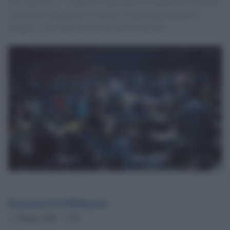
Gli scatti dal 17° congresso nazionale raccontano un momento
irripetibile della politica italiana, tra grandi protagonisti,
delegati e volti noti arrivati da tutta la Toscana
RedazioneOLTREilponte
11 Maggio 2026 - 15.02