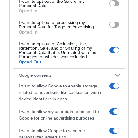
I want to opt-out of the Sale of my
Personal Data.
not limited to your visit or usage behaviour. You may click to
Opted In
grant or deny consent to Google and its third-party tags to
use your data for below specified purposes in below Google
I want to opt-out of processing my
consent section.
Salute /
Fibromialgia: il nuovo studio dell'ASL Toscana Sud
Personal Data for Targeted Advertising.
Est riporta l'attenzione sulla "malattia invisibile"
Opted In
I want to opt-out of Collection, Use,
Retention, Sale, and/or Sharing of my
Personal Data that Is Unrelated with the
Purposes for which it was collected.
Opted Out
Google consents
I want to allow Google to enable storage
related to advertising like cookies on web or
device identifiers in apps.
I want to allow my user data to be sent to
Google for online advertising purposes.
Syndication
Culture
I want to allow Google to send me
Salute
Globalist
personalized advertising.