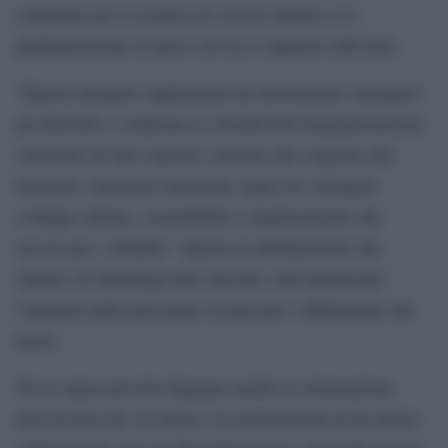
colonnine per la ricarica di veicoli elettrici e la
predisposizione di nuovi servizi a supporto dell’area.
“Questo progetto rappresenta un investimento strategico
per Bettolle e conferma la volontà dell’Amministrazione
comunale di dare risposte concrete alle esigenze del
territorio, attraverso interventi capaci di coniugare
sviluppo urbano, sostenibilità e miglioramento dei
servizi per i cittadini.” Questa la dichiarazione del
sindaco di Sinalunga Edo Zacchei, nell’annunciare
l’apertura delle procedure di gara per l’affidamento dei
lavori
Tra le opere previste figurano anche la sistemazione
dell’accesso da via Siena e la realizzazione di un nuovo