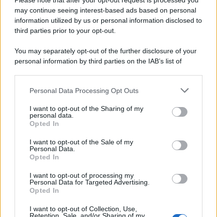
Please note that after your opt-out request is processed you
Il caso /
Strada di Pescaia, è il momento dell'autovelox?
may continue seeing interest-based ads based on personal
information utilized by us or personal information disclosed to
Per quanto impopolare, sembra l'unica soluzione per ridurre il
third parties prior to your opt-out.
pericolo di incidenti in una strada di Siena a scorrimento veloce.
La segnaletica non basta.
You may separately opt-out of the further disclosure of your
personal information by third parties on the IAB’s list of
L’incontro /
Lo strabismo fruttuoso della politica sulla
downstream participants.
sicurezza
Personal Data Processing Opt Outs
This information may also be disclosed by us to third parties
on the IAB’s List of Downstream Participants that may further
I want to opt-out of the Sharing of my
disclose it to other third parties.
personal data.
Opted In
L'evento /
Sotto le stelle al Museo Minerario: ad Abbadia
Please note that this website/app uses one or more Google
San Salvatore una serata dedicata all’astronomia
services and may gather and store information including but
I want to opt-out of the Sale of my
Personal Data.
not limited to your visit or usage behaviour. You may click to
Opted In
grant or deny consent to Google and its third-party tags to
use your data for below specified purposes in below Google
I want to opt-out of processing my
consent section.
L'intervista /
Sotto il sole di Siena, l’amore non va in
Personal Data for Targeted Advertising.
vacanza: l’Oasi Felina I Cassiopei contro la piaga
Opted In
dell’abbandono
I want to opt-out of Collection, Use,
Retention, Sale, and/or Sharing of my