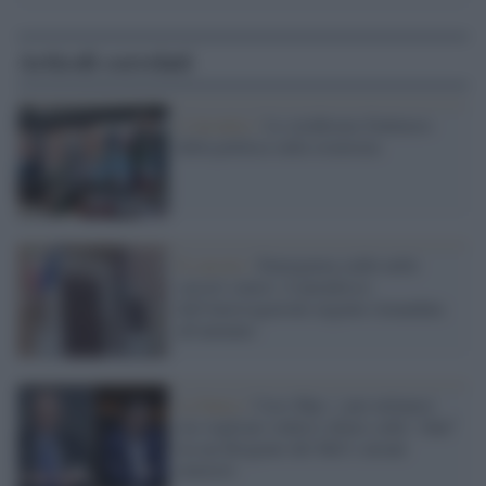
Articoli correlati
L’incontro /
Lo strabismo fruttuoso
della politica sulla sicurezza
Il carcere /
Emergenza caldo nelle
carceri senesi: il paradosso
dell'interrogazione urgente rimandata
all'autunno
La banca /
Caso Mps: i pm milanesi
ora vogliono vederci chiaro sulle “chat”
tra un dirigente del Mef e alcuni
ministri