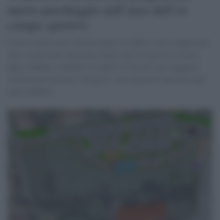
nuovo parcheggio nell’area dell’ex
campo sportivo
È una risposta alle criticità legate al traffico e alla congestione
che si registrano soprattutto negli orari di ingresso e uscita
degli studenti. L’obiettivo è quello di favorire una maggiore
sicurezza per pedoni e famiglie e una migliore fruizione degli
spazi pubblici.