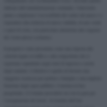
collegamento con via Benedetto Croce. Secondo quanto
indicato dall’amministrazione comunale, l’intervento
punta a migliorare l’accessibilità del centro del paese e a
rispondere alla richiesta di nuova viabilità, di aree verde
e spazi di sosta, con particolare attenzione alle esigenze
del vicino plesso scolastico.
Il progetto è stato presentato come una risposta alle
criticità legate al traffico e alla congestione che si
registrano soprattutto negli orari di ingresso e uscita
degli studenti. L’obiettivo è quello di favorire una
maggiore sicurezza per pedoni e famiglie e una migliore
fruizione degli spazi pubblici. Conclusa la fase
progettuale, il Comune procederà ora con la gara per
l’assegnazione dei lavori. Al termine dell’iter