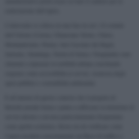
amministrativo potrà essere avviato il cantiere per la
realizzazione dell’opera.
L’intervento si colloca in una fase in cui i 10 comuni
dell’Unione (Cetona, Chianciano Terme, Chiusi,
Montepulciano, Pienza, San Casciano dei Bagni,
Sarteano, Sinalunga, Torrita di Siena e Trequanda) sono
chiamati a ripensare la mobilità urbana conciliando
esigenze come accessibilità ai servizi, sicurezza degli
spazi pubblici e sostenibilità ambientale.
È all’interno di questo contesto che il progetto di
Bettolle prende forma e punta a rafforzare la dotazione di
servizi attorno a un’area particolarmente frequentata
come quella scolastica. Resta ora da verificare come
l’opera inciderà concretamente sui flussi di traffico e