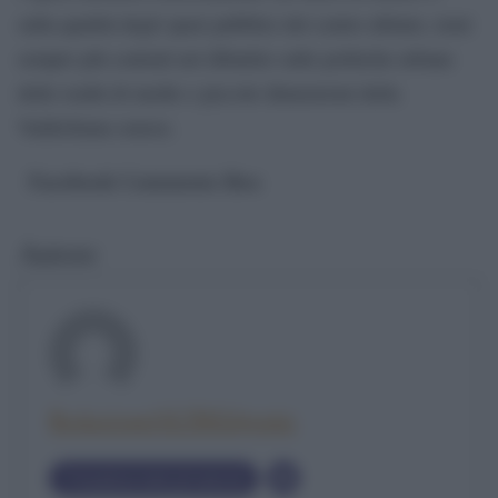
sulla qualità degli spazi pubblici del centro abitato, temi
sempre più centrali nel dibattito sulle politiche urbane
delle realtà di medie e piccole dimensioni della
Valdichiana senese.
Facebook Comments Box
Autore
RedazioneOLTREilponte
Visualizza tutti gli articoli