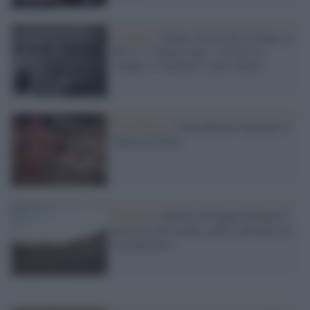
La banca /
Monte dei Paschi di Siena: il
Pd e il “Campo largo” invitano la
sindaca a rispettare i patti unitari
Res Publica /
Una cabina di regia per il
futuro di Siena
L'agenda /
Mentre al Ceppo iniziano le
previsite dei cavalli, nelle Contrade via
ai preparativi