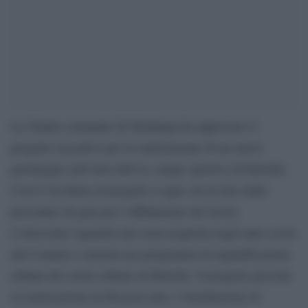
La Giunta comunale di Sinalunga ha approvato il
progetto esecutivo per la realizzazione di un nuovo
parcheggio nell’area dell’ex campo sportivo di Bettolle.
Con il via libera al progetto si apre ora la fase delle
procedure di gara per l’affidamento dei lavori.
L’intervento riguarda una zona acquisita negli anni scorsi
dal Comune e inserita nei programmi di riqualificazione
urbana del centro abitato di Bettolle. Il progetto prevede
la realizzazione di 66 posti auto, l’installazione di