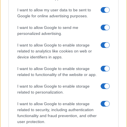
I want to allow my user data to be sent to
Google for online advertising purposes.
Syndication
Culture
I want to allow Google to send me
Salute
Globalist
personalized advertising.
Megachip
Globalscience
I want to allow Google to enable storage
related to analytics like cookies on web or
GiULia
Globalsport
device identifiers in apps.
Prima Pagina
I want to allow Google to enable storage
related to functionality of the website or app.
I want to allow Google to enable storage
Giornale dello
Chi siamo
related to personalization.
Spettacolo
Preferenze Privacy
I want to allow Google to enable storage
Wondernet
related to security, including authentication
functionality and fraud prevention, and other
Giuliana Sgrena
user protection.