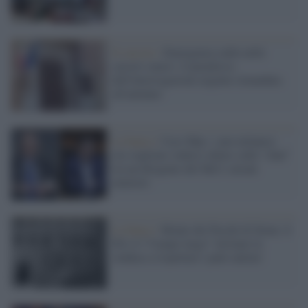
Il carcere /
Emergenza caldo nelle
carceri senesi: il paradosso
dell'interrogazione urgente rimandata
all'autunno
La banca /
Caso Mps: i pm milanesi
ora vogliono vederci chiaro sulle “chat”
tra un dirigente del Mef e alcuni
ministri
La banca /
Monte dei Paschi di Siena: il
Pd e il “Campo largo” invitano la
sindaca a rispettare i patti unitari