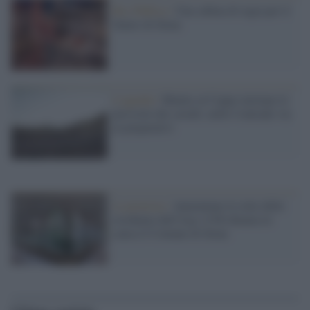
Res Publica /
Una cabina di regia per il
futuro di Siena
L'agenda /
Mentre al Ceppo iniziano le
previsite dei cavalli, nelle Contrade via
ai preparativi
La protesta /
Aumentano le rette delle
residenze dell'Asp: il Pd chiama in
causa il Comune di Siena