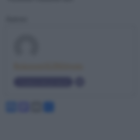
Autore
RedazioneOLTREilponte
Visualizza tutti gli articoli
Facebook
Mastodon
Email
Condividi