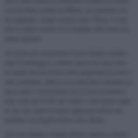
che il centro-sinistra ha mantenuto la propria roccaforte
(con un ottimo risultato di Biffoni), ma soprattutto che
ha conquistato -sempre al primo turno- Pistoia, la città
dove il sindaco uscente era il candidato della destra alle
ultime regionali.
Ad Arezzo poi conosceremo il nuovo Sindaco soltanto
dopo il ballottaggio e, sebbene questa sia l’unica delle
tre grandi città dove il peso della maggioranza uscente è
stato confermato, tuttavia al secondo turno torneranno in
gioco anche i voti di Donati (che da terzo incomodo è
stato scelto dal 20,49% dei votanti) e sarà curioso capire
se, per caso, questo tesoretto rappresenti elettori che
guardano con maggiore favore verso sinistra.
Non sono soltanto i risultati effettivi, tuttavia, a doverci