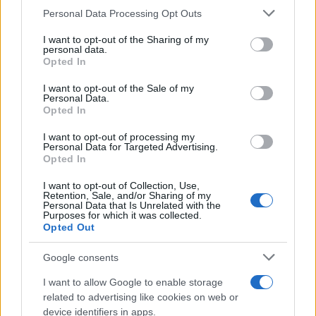
sicurezza
Personal Data Processing Opt Outs
This information may also be disclosed by us to third parties
on the IAB’s List of Downstream Participants that may further
I want to opt-out of the Sharing of my
disclose it to other third parties.
personal data.
Opted In
L'evento /
Sotto le stelle al Museo Minerario: ad Abbadia
Please note that this website/app uses one or more Google
San Salvatore una serata dedicata all’astronomia
services and may gather and store information including but
I want to opt-out of the Sale of my
Personal Data.
not limited to your visit or usage behaviour. You may click to
Opted In
grant or deny consent to Google and its third-party tags to
use your data for below specified purposes in below Google
I want to opt-out of processing my
consent section.
L'intervista /
Sotto il sole di Siena, l’amore non va in
Personal Data for Targeted Advertising.
vacanza: l’Oasi Felina I Cassiopei contro la piaga
Opted In
dell’abbandono
I want to opt-out of Collection, Use,
Retention, Sale, and/or Sharing of my
Personal Data that Is Unrelated with the
Purposes for which it was collected.
Opted Out
Google consents
I want to allow Google to enable storage
related to advertising like cookies on web or
device identifiers in apps.