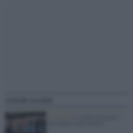
Articoli correlati
L’incontro /
Lo strabismo fruttuoso
della politica sulla sicurezza