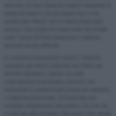
interessare. Il centro-sinistra ha compreso innanzitutto la
lezione dei numeri e cioè che disuniti non si va da
nessuna parte. Tuttavia, dove le imprese hanno pieno
successo, viene scolpita nel marmo anche una seconda
verità: l’unione del fronte progressista è condizione
necessaria ma non sufficiente.
La costruzione di un progetto concreto e realista da
consegnare agli elettori comprende non soltanto una
forte base identitaria e valoriale, ma anche
l’individuazione di un interprete autorevole, ben
riconoscibile ai cittadini di quel territorio per esperienza
e competenza professionale, al di fuori della sola
(eventuale) frequentazione della politica. Una voce con
le radici ben salde all’interno della società civile, quindi,