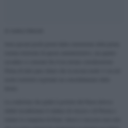
di Andrea Mariotti
Sono passati pochi giorni dalla conclusione della prima
tornata elettorale di queste amministrative, ma quanto
accaduto ci consente fin d’ora alcune considerazioni.
Prima di tutto pare chiaro che in nessun modo vi sia nel
nostro territorio regionale un consolidamento della
destra.
La coalizione che guida il governo del Paese doveva
infatti riconfermare il sindaco di Arezzo e di Pistoia e
tentare la conquista di Prato: invece è successo non solo