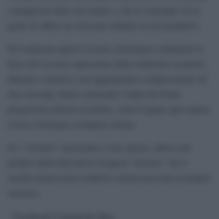
consapevole delle sue istanze e che al contempo sia in
grado di offrire un orizzonte definito ai ceti produttivi.
Per realizzare questo occorre coinvolgere certamente le
forze del civismo espressione della tradizione socialista,
liberale e cattolica; non aggregandosi semplicemente ad
una carovana, bensì costruendo l’unità del fronte
progressista intorno al partito, senza il quale ogni istanza
civica è destinata a rimanere delusa.
Se i “territori” riusciranno a fare questo, allora sarà
proprio dalla linfa nuova di questi “territori” che il
mondo progressista erediterà i talenti necessari al proprio
successo.
Facebook Comments Box