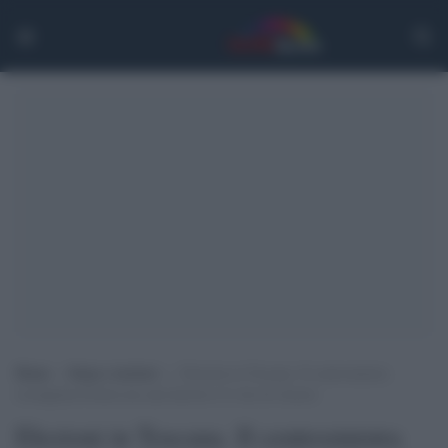
Home
>
Siena e territori
>
Elezioni in Toscana. Il centrosinistra
riconquista Pistoia ma sarà decisivo il voto di Arezzo
Elezioni in Toscana. Il centrosinistra