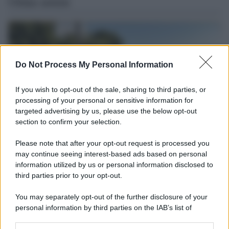
Ultime notizie
Do Not Process My Personal Information
If you wish to opt-out of the sale, sharing to third parties, or
processing of your personal or sensitive information for
targeted advertising by us, please use the below opt-out
section to confirm your selection.
Please note that after your opt-out request is processed you
Il caso /
Strada di Pescaia, è il momento dell'autovelox?
may continue seeing interest-based ads based on personal
information utilized by us or personal information disclosed to
Per quanto impopolare, sembra l'unica soluzione per ridurre il
third parties prior to your opt-out.
pericolo di incidenti in una strada di Siena a scorrimento veloce.
La segnaletica non basta.
You may separately opt-out of the further disclosure of your
personal information by third parties on the IAB’s list of
L’incontro /
Lo strabismo fruttuoso della politica sulla
downstream participants.