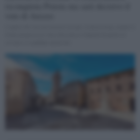
riconquista Pistoia ma sarà decisivo il
voto di Arezzo
L'analisi del voto nei territori toscani: la destra frena, mentre il
fronte progressista vince dove unisce l'identità di partito al
civismo e a candidati autorevoli.